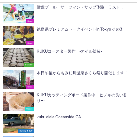
鷲敷プール サーフィン・サップ体験 ラスト！
Event
徳島県プレミアムトークイベントin Tokyo その3
Event
KUKUコースター製作 -オイル塗装-
Forestry
本日午後からもみじ川温泉さくら祭り開催します！
Event
KUKUカッティングボード製作中 ヒノキの良い香
り〜
Goods
kuku alaia Oceanside.CA
Surfing & SUP