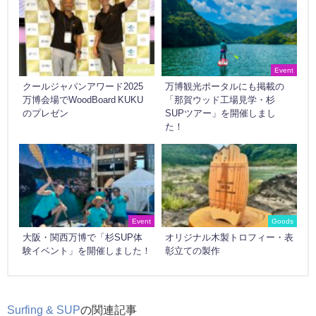
Awards
Event
クールジャパンアワード2025
万博観光ポータルにも掲載の
万博会場でWoodBoard KUKU
「那賀ウッド工場見学・杉
のプレゼン
SUPツアー」を開催しまし
た！
Event
Goods
大阪・関西万博で「杉SUP体
オリジナル木製トロフィー・表
験イベント」を開催しました！
彰立ての製作
Surfing & SUP
の関連記事