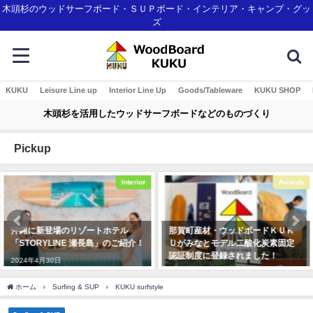
木頭杉のウッドサーフボード・ＳＵＰボード・インテリア・キャンプ・グッ
ズ
KUKU
Leisure Line up
Interior Line Up
Goods/Tableware
KUKU SHOP
木頭杉を活用したウッドサーフボードなどのものづくり
Pickup
terior
Awards
I
那賀町産材・ウッドボードＫＵＫ
KUKU alaiawelcome board
紹介！
Ｕがみなとモデル二酸化炭素固定
2019年11月7日
認証制度に登録されました！
2018年1月7日
ホーム
Surfing & SUP
KUKU surfstyle