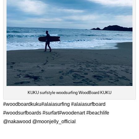
KUKU surfstyle woodsurfing WoodBoard KUKU
#woodboardkuku#alaiasurfing #alaiasurfboard
#woodsurfboards #surfart#woodenart #beachlife
@nakawood @moonjelly_official