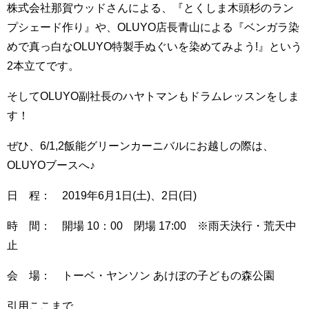
株式会社那賀ウッドさんによる、『とくしま木頭杉のラン
プシェード作り』や、OLUYO店長青山による『ベンガラ染
めで真っ白なOLUYO特製手ぬぐいを染めてみよう!』という
2本立てです。
そしてOLUYO副社長のハヤトマンもドラムレッスンをしま
す！
ぜひ、6/1,2飯能グリーンカーニバルにお越しの際は、
OLUYOブースへ♪
日 程： 2019年6月1日(土)、2日(日)
時 間： 開場 10：00 閉場 17:00 ※雨天決行・荒天中
止
会 場： トーベ・ヤンソン あけぼの子どもの森公園
引用ここまで