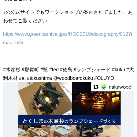
↓の公式サイトでもワークショップの案内されてました、あ
わせてご覧ください
https://www.greencarnival.jp/s/HGC2019/discography/012?i
ma=1644
#木頭杉 #那賀町 #藍 #led #徳島 #ランプシェード #kuku #大
利木材 #ai #tokushima @woodboardkuku #OLUYO