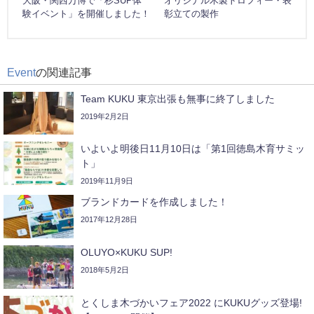
大阪・関西万博で「杉SUP体
オリジナル木製トロフィー・表
験イベント」を開催しました！
彰立ての製作
Event
の関連記事
Team KUKU 東京出張も無事に終了しました
2019年2月2日
いよいよ明後日11月10日は「第1回徳島木育サミッ
ト」️
2019年11月9日
ブランドカードを作成しました！
2017年12月28日
OLUYO×KUKU SUP!
2018年5月2日
とくしま木づかいフェア2022 にKUKUグッズ登場!