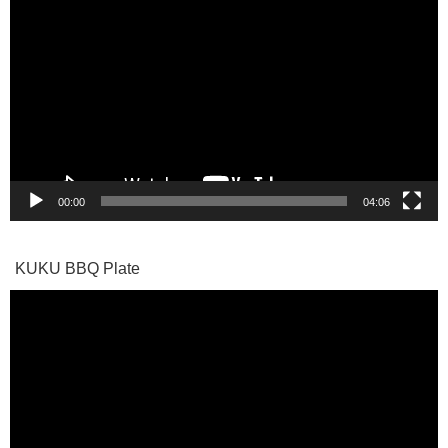
画
プ
レ
ー
ヤ
ー
00:00
04:06
KUKU BBQ Plate
動
画
プ
レ
ー
ヤ
ー