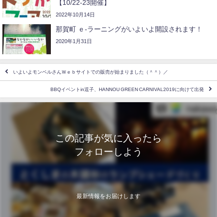
【10/22-23開催】
2022年10月14日
那賀町 ｅ-ラーニングがいよいよ開設されます！
2020年1月31日
いよいよモンベルさんＷｅｂサイトでの販売が始まりました（＾＾）／
BBQイベントin逗子、HANNOU GREEN CARNIVAL2019に向けて出発
この記事が気に入ったら
フォローしよう
最新情報をお届けします