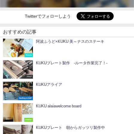
Twitterでフォローしよう
おすすめの記事
阿波ふうど×KUKU 美～ナスのステーキ
Goods
KUKUプレート製作 -ルータ作業完了！-
ブログ
KUKUアライア
Surfing & SUP
KUKU alaiawelcome board
Interior
KUKUプレート 朝からガッツリ製作中