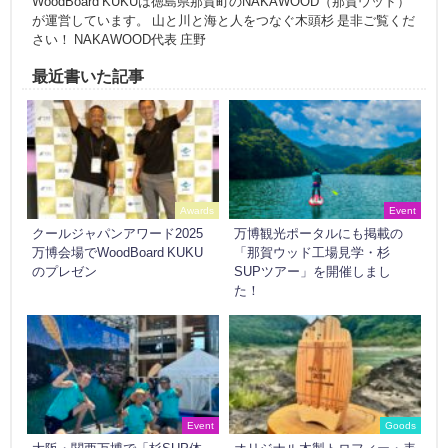
WoodBoard KUKUは徳島県那賀町のNAKAWOOD（那賀ウッド）
が運営しています。 山と川と海と人をつなぐ木頭杉 是非ご覧くだ
さい！ NAKAWOOD代表 庄野
最近書いた記事
Awards
Event
クールジャパンアワード2025
万博観光ポータルにも掲載の
万博会場でWoodBoard KUKU
「那賀ウッド工場見学・杉
のプレゼン
SUPツアー」を開催しまし
た！
Event
Goods