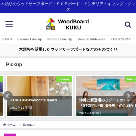
木頭杉のウッドサーフボード・ＳＵＰボード・インテリア・キャンプ・グッ
ズ
KUKU
Leisure Line up
Interior Line Up
Goods/Tableware
KUKU SHOP
木頭杉を活用したウッドサーフボードなどのものづくり
Pickup
Interior
Interior
KUKU alaiawelcome board
沖縄に新登場のリゾートホテル
「STORYLINE 瀬長島」のご紹介！
2019年11月7日
2024年4月30日
ホーム
Event
Hanno Green Carnival「とくしまの木頭杉のランプシェードづくり