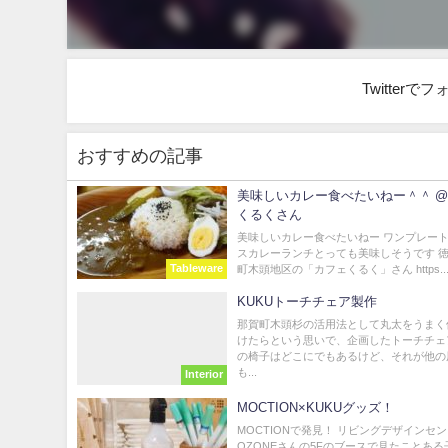
Twitter
おすすめの記事
美味しいカレー食べたいねー＾＾ 
くるくさん
美味しいカレー食べたいねー ワンプレー
スカレーランチとっても美味しそうです 
Tableware
町木頭地区の「カフェくるく」さん https..
KUKUトーチチェア製作
那賀町木頭杉の活用法として丸太をうまく
けたらという思いで、企画したトーチチェ
の椅子はどこにでもあるけど、それが他の
も...
Interior
MOCTION×KUKUグッズ！
MOCTIONで発見！ リビングデザインセ
OZONEさんの5Fのブースで見たことあ