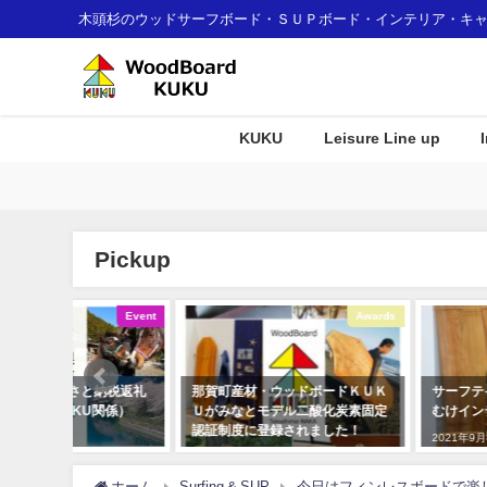
木頭杉のウッドサーフボード・ＳＵＰボード・インテリア・キ
KUKU
Leisure Line up
Pickup
Event
Awards
納税返礼
那賀町産材・ウッドボードＫＵＫ
サーフテイストな店舗や結
U関係）
Ｕがみなとモデル二酸化炭素固定
むけインテリアグッズをご
認証制度に登録されました！
2021年9月8日
2018年1月7日
ホーム
Surfing & SUP
今日はフィンレスボードで楽し