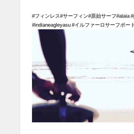
#フィンレス#サーフィン#原始サーフ#alaia #p
#indianeagleyasu #イルファーロサーフボード @h