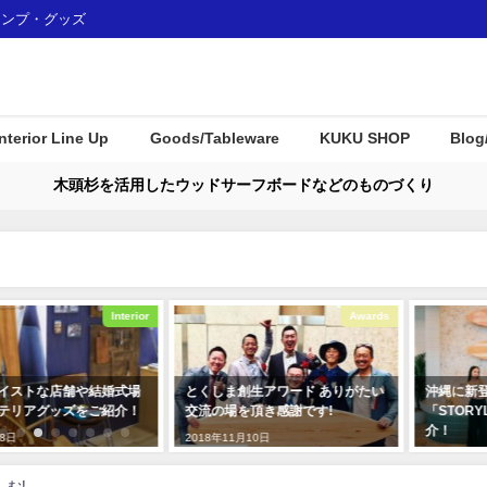
ャンプ・グッズ
Interior Line Up
Goods/Tableware
KUKU SHOP
Blog
木頭杉を活用したウッドサーフボードなどのものづくり
Interior
Awards
婚式場
とくしま創生アワード ありがたい
沖縄に新登場のリゾートホ
紹介！
交流の場を頂き感謝です!
「STORYLINE 瀬長島」の
介！
2018年11月10日
2024年4月30日
む!