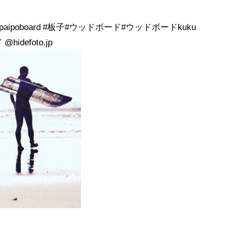
aipoboard #板子#ウッドボード#ウッドボードkuku
idefoto.jp