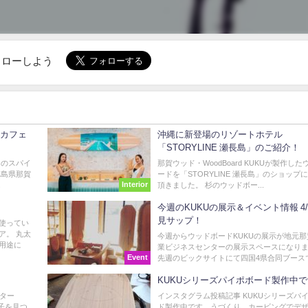
でフォローしよう
@カフェ
沖縄に新登場のリゾートホテル
「STORYLINE 瀬長島」のご紹介！
トのスパイ
那賀ウッド・WoodBoard KUKUが製作し
徳島県那賀
ードを「STORYLINE 瀬長島」のショップ
Interior
.
頂きました。 杉のウッドボー...
今週のKUKUの展示＆イベント情報 4
見サップ！
使ってい
ア。 丸太
今週からウッドボードKUKUの展示が地元那
用途に
業ビジネスセンターの展示スペースになり
Event
先週のビックサイトにて四国4県合同ブースで好
KUKUシリーズパイポボード製作中
ンター
インスタグラム投稿記事 KUKUシリーズパ
る子を見つ
ド製作中です。うづくり、カービングでデ