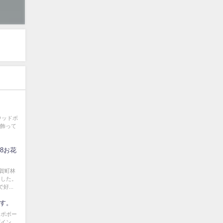
たウッドボ
に飾って
/8お花
賀町林
ました。
...
です。
イポボー
ザイン。