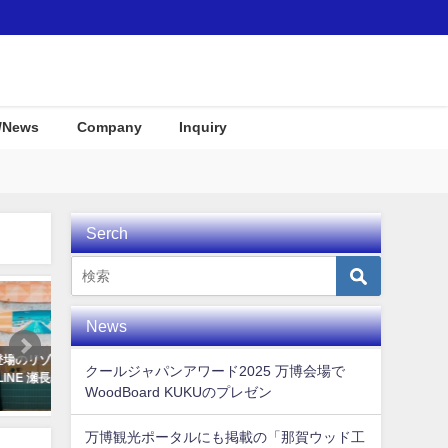
/News
Company
Inquiry
Serch
Interior
Interior
News
テル
KUKUパドル住宅展示場にディス
COOL JAPAN JOURNAL 
クールジャパンアワード2025 万博会場で
ご紹
プレイとして使用して頂きまし
に向けてKUKUムービーが
WoodBoard KUKUのプレゼン
た！
れました！
2019年12月23日
2020年3月4日
万博観光ポータルにも掲載の「那賀ウッド工