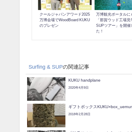
Awards
クールジャパンアワード2025
万博観光ポータルに
万博会場でWoodBoard KUKU
「那賀ウッド工場見
のプレゼン
SUPツアー」を開催
た！
Surfing & SUP
の関連記事
KUKU handplane
2020年4月9日
ギフトボックスKUKU×box_uemur
2018年2月28日