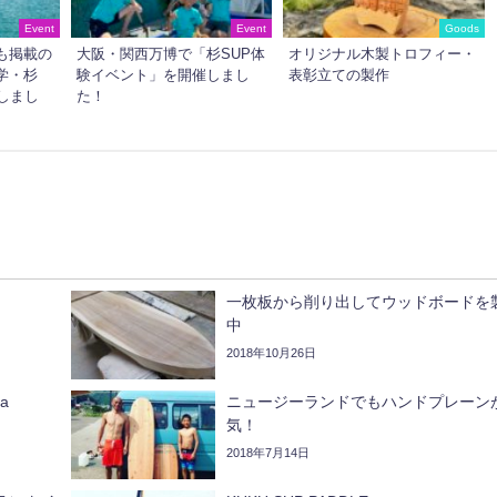
Event
Event
Goods
も掲載の
大阪・関西万博で「杉SUP体
オリジナル木製トロフィー・
学・杉
験イベント」を開催しまし
表彰立ての製作
しまし
た！
一枚板から削り出してウッドボードを
中
2018年10月26日
a
ニュージーランドでもハンドプレーン
気！
2018年7月14日