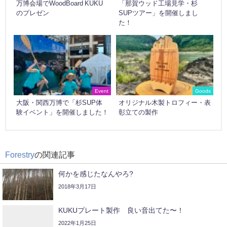
万博会場でWoodBoard KUKU
「那賀ウッド工場見学・杉
のプレゼン
SUPツアー」を開催しまし
た！
Event
Goods
大阪・関西万博で「杉SUP体
オリジナル木製トロフィー・表
験イベント」を開催しました！
彰立ての製作
Forestry
の関連記事
何かを感じたなんやろ?
2018年3月17日
KUKUプレート製作 良い音出てた〜！
2022年1月25日