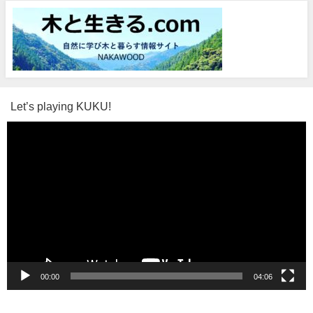
Let’s playing KUKU!
動
画
プ
レ
ー
ヤ
ー
00:00
04:06