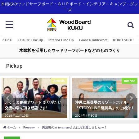
木頭杉のウッドサーフボード・ＳＵＰボード・インテリア・キャンプ・グッ
ズ
KUKU
Leisure Line up
Interior Line Up
Goods/Tableware
KUKU SHOP
木頭杉を活用したウッドサーフボードなどのものづくり
Pickup
Awards
Interior
とくしま創生アワード ありがたい
沖縄に新登場のリゾートホテル
交流の場を頂き感謝です!
「STORYLINE 瀬長島」のご紹介！
2018年11月10日
2024年4月30日
ホーム
Forestry
美波町のat teramaeさんにお邪魔しました〜！