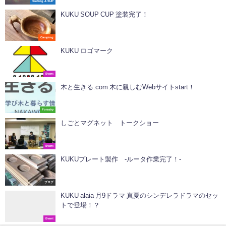
Surfing & SUP
KUKU SOUP CUP 塗装完了！
Camping
KUKU ロゴマーク
Event
木と生きる.com 木に親しむWebサイトstart！
Forestry
しごとマグネット トークショー
Event
KUKUプレート製作 -ルータ作業完了！-
ブログ
KUKU alaia 月9ドラマ 真夏のシンデレラドラマのセッ
トで登場！？
Event