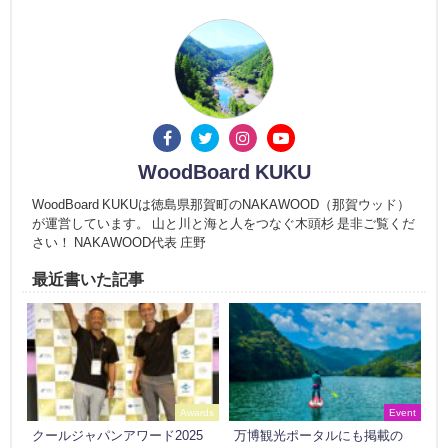
WoodBoard KUKU
WoodBoard KUKUは徳島県那賀町のNAKAWOOD（那賀ウッド）
が運営しています。 山と川と海と人をつなぐ木頭杉 是非ご覧くだ
さい！ NAKAWOOD代表 庄野
最近書いた記事
Awards
Event
クールジャパンアワード2025
万博観光ポータルにも掲載の