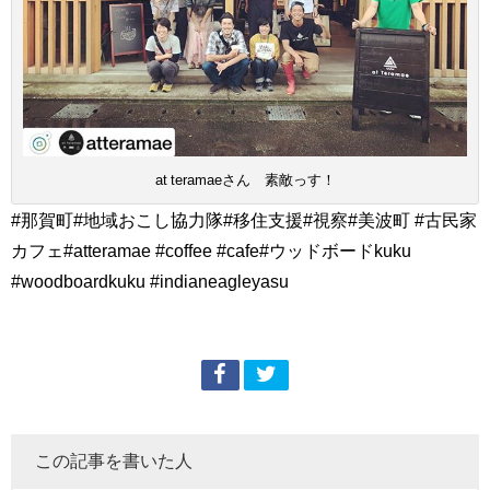
at teramaeさん 素敵っす！
#那賀町#地域おこし協力隊#移住支援#視察#美波町 #古民家
カフェ#atteramae #coffee #cafe#ウッドボードkuku
#woodboardkuku #indianeagleyasu
この記事を書いた人