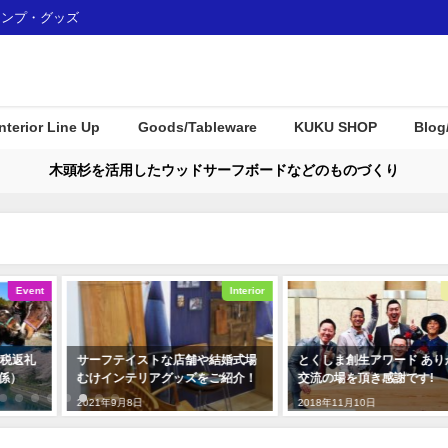
ャンプ・グッズ
Interior Line Up
Goods/Tableware
KUKU SHOP
Blog
木頭杉を活用したウッドサーフボードなどのものづくり
Interior
Awards
テイストな店舗や結婚式場
とくしま創生アワード ありがたい
沖縄に新
ンテリアグッズをご紹介！
交流の場を頂き感謝です!
「STOR
介！
9月8日
2018年11月10日
2024年4