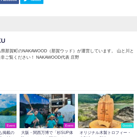
KU
Uは徳島県那賀町のNAKAWOOD（那賀ウッド）が運営しています。 山と川と
非ご覧ください！ NAKAWOOD代表 庄野
Event
Event
Goods
も掲載の
大阪・関西万博で「杉SUP体
オリジナル木製トロフィー・