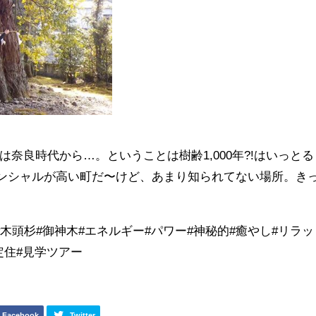
奈良時代から…。ということは樹齢1,000年?!はいっとる
テンシャルが高い町だ〜けど、あまり知られてない場所。き
ドKUKU #木頭杉#御神木#エネルギー#パワー#神秘的#癒やし#リラッ
定住#見学ツアー
Facebook
Twitter