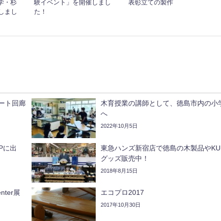
学・杉
験イベント」を開催しまし
表彰立ての製作
しまし
た！
スマート回廊
木育授業の講師として、徳島市内の小
へ
2022年10月5日
Pに出
東急ハンズ新宿店で徳島の木製品やKU
グッズ販売中！
2018年8月15日
enter展
エコプロ2017
2017年10月30日