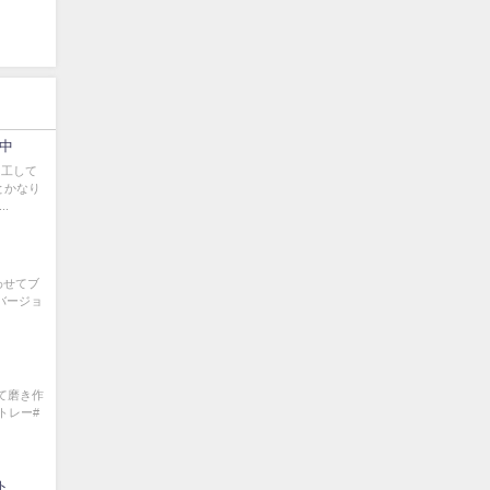
中
加工して
とかなり
.
合わせてブ
バージョ
して磨き作
トレー#