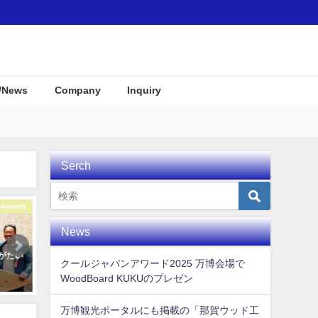
/News
Company
Inquiry
Serch
Interior
Awards
News
登場のリゾートホテル
那賀町産材・ウッドボードＫＵＫ
季節にあ
クールジャパンアワード2025 万博会場で
YLINE 瀬長島」のご紹
Ｕがみなとモデル二酸化炭素固定
イ @リ
WoodBoard KUKUのプレゼン
認証制度に登録されました！
2018年9月
月30日
2018年1月7日
万博観光ポータルにも掲載の「那賀ウッド工