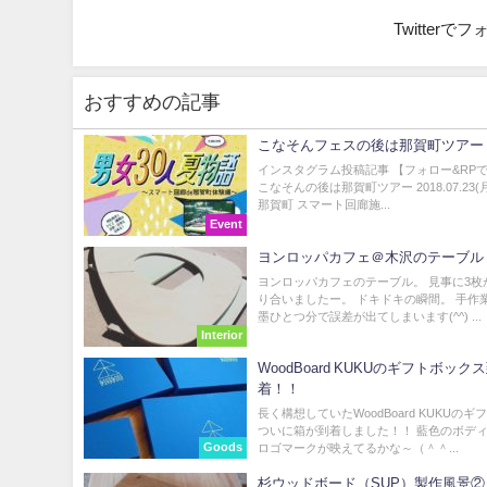
Twitter
おすすめの記事
こなそんフェスの後は那賀町ツアー
インスタグラム投稿記事 【フォロー&RP
こなそんの後は那賀町ツアー 2018.07.23(
那賀町 スマート回廊施...
Event
ヨンロッパカフェ＠木沢のテーブル
ヨンロッパカフェのテーブル。 見事に3枚
り合いましたー。 ドキドキの瞬間。 手作
墨ひとつ分で誤差が出てしまいます(^^) ...
Interior
WoodBoard KUKUのギフトボック
着！！
長く構想していたWoodBoard KUKUの
ついに箱が到着しました！！ 藍色のボデ
Goods
ロゴマークが映えてるかな～（＾＾...
杉ウッドボード（SUP）製作風景②