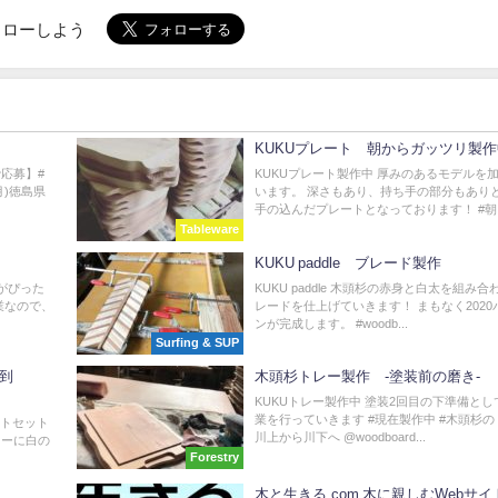
でフォローしよう
KUKUプレート 朝からガッツリ製作
で応募】#
KUKUプレート製作中 厚みのあるモデルを
月)徳島県
います。 深さもあり、持ち手の部分もあり
手の込んだプレートとなっております！ #朝..
Tableware
KUKU paddle ブレード製作
がぴった
KUKU paddle 木頭杉の赤身と白太を組み
業なので、
レードを仕上げていきます！ まもなく2020
ンが完成します。 #woodb...
Surfing & SUP
ス到
木頭杉トレー製作 -塗装前の磨き-
KUKUトレー製作中 塗装2回目の下準備と
業を行っていきます #現在製作中 #木頭杉の
ギフトセット
川上から川下へ @woodboard...
ィーに白の
Forestry
木と生きる.com 木に親しむWebサイト