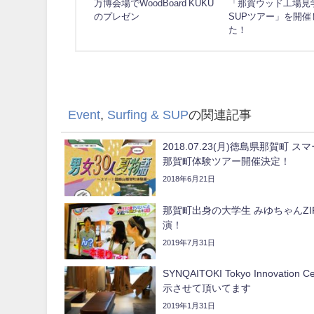
万博会場でWoodBoard KUKU
「那賀ウッド工場見
のプレゼン
SUPツアー」を開催
た！
Event
,
Surfing & SUP
の関連記事
2018.07.23(月)徳島県那賀町 
那賀町体験ツアー開催決定！
2018年6月21日
那賀町出身の大学生 みゆちゃんZI
演！
2019年7月31日
SYNQAITOKI Tokyo Innovation C
示させて頂いてます
2019年1月31日