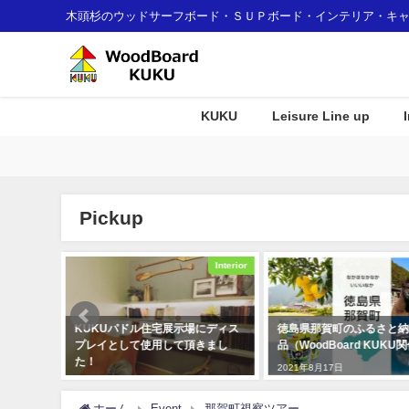
木頭杉のウッドサーフボード・ＳＵＰボード・インテリア・キ
KUKU
Leisure Line up
Pickup
Interior
Event
Uパドル住宅展示場にディス
徳島県那賀町のふるさと納税返礼
サーフ
として使用して頂きまし
品（WoodBoard KUKU関係）
むけイ
2021年8月17日
2021年
12月23日
ホーム
Event
那賀町視察ツアー