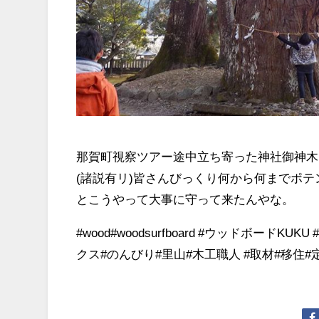
那賀町視察ツアー途中立ち寄った神社御神木は
(諸説有リ)皆さんびっくり何から何までポ
とこうやって大事に守って来たんやな。
#wood#woodsurfboard #ウッドボー
クス#のんびり#里山#木工職人 #取材#移住#