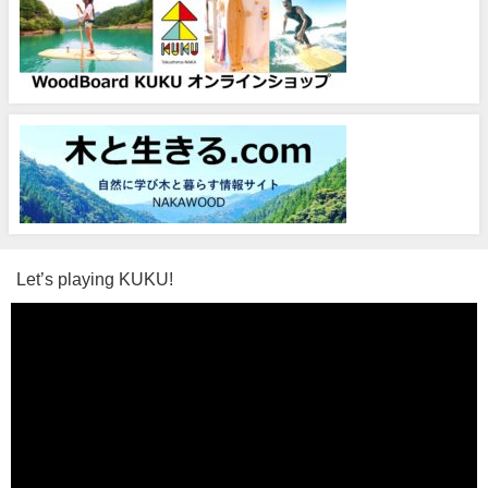
Let’s playing KUKU!
動
画
プ
レ
ー
ヤ
ー