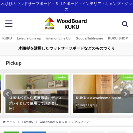
木頭杉のウッドサーフボード・ＳＵＰボード・インテリア・キャンプ・グッ
ズ
KUKU
Leisure Line up
Interior Line Up
Goods/Tableware
KUKU SHOP
木頭杉を活用したウッドサーフボードなどのものづくり
Pickup
Interior
Interior
KUKUパドル住宅展示場にディス
KUKU alaiawelcome board
プレイとして使用して頂きまし
2019年11月7日
た！
2019年12月23日
ホーム
Forestry
woodboardＫＵＫＵ-シングルフィン