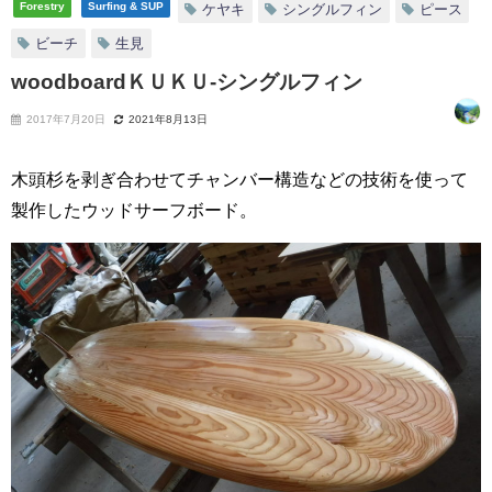
Forestry
Surfing & SUP
ケヤキ
シングルフィン
ピース
ビーチ
生見
woodboardＫＵＫＵ-シングルフィン
2017年7月20日
2021年8月13日
木頭杉を剥ぎ合わせてチャンバー構造などの技術を使って
製作したウッドサーフボード。