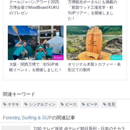
クールジャパンアワード2025
万博観光ポータルにも掲載の
万博会場でWoodBoard KUKU
「那賀ウッド工場見学・杉
のプレゼン
SUPツアー」を開催しまし
た！
Event
Goods
大阪・関西万博で「杉SUP体
オリジナル木製トロフィー・表
験イベント」を開催しました！
彰立ての製作
関連キーワード
ケヤキ
シングルフィン
ピース
ビーチ
生見
Forestry
,
Surfing & SUP
の関連記事
7/30 テレビ放送 @テレビ朝日系列・日本のチカラ