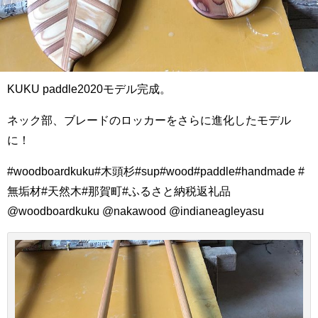
KUKU paddle2020モデル完成。
ネック部、ブレードのロッカーをさらに進化したモデル
に！
#woodboardkuku#木頭杉#sup#wood#paddle#handmade #
無垢材#天然木#那賀町#ふるさと納税返礼品
@woodboardkuku @nakawood @indianeagleyasu