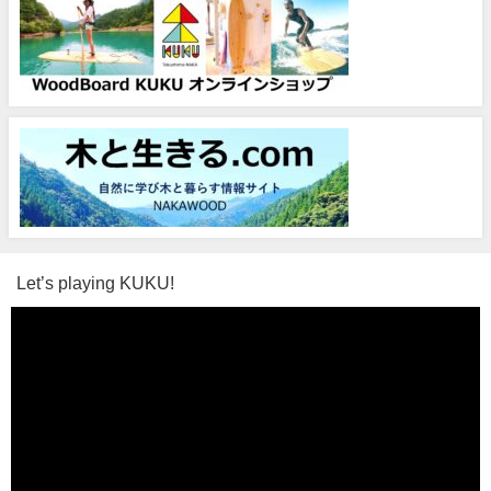
Let’s playing KUKU!
動
画
プ
レ
ー
ヤ
ー