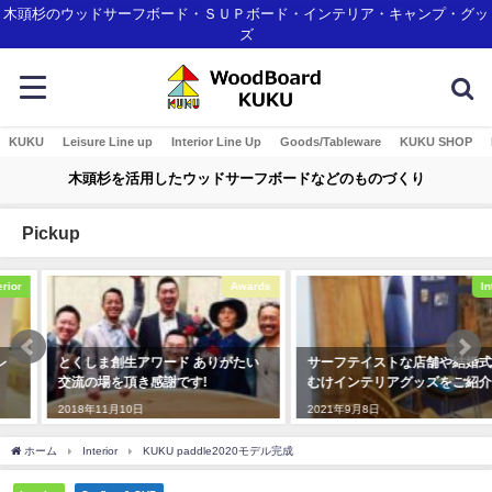
木頭杉のウッドサーフボード・ＳＵＰボード・インテリア・キャンプ・グッ
ズ
KUKU
Leisure Line up
Interior Line Up
Goods/Tableware
KUKU SHOP
木頭杉を活用したウッドサーフボードなどのものづくり
Pickup
Awards
Interior
とくしま創生アワード ありがたい
サーフテイストな店舗や結婚式場
交流の場を頂き感謝です!
むけインテリアグッズをご紹介！
2018年11月10日
2021年9月8日
ホーム
Interior
KUKU paddle2020モデル完成