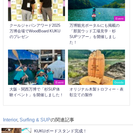
Awards
Event
クールジャパンアワード2025
万博観光ポータルにも掲載の
万博会場でWoodBoard KUKU
「那賀ウッド工場見学・杉
のプレゼン
SUPツアー」を開催しまし
た！
Event
Goods
大阪・関西万博で「杉SUP体
オリジナル木製トロフィー・表
験イベント」を開催しました！
彰立ての製作
Interior
,
Surfing & SUP
の関連記事
KUKUボードスタンド完成！