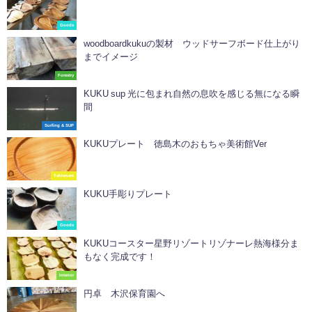
Goods
woodboardkukuの製材 ウッドサーフボード仕上がり
までイメージ
Forestry
KUKU sup 光に包まれ自然の息吹を感じる無になる瞬
間
Surfing & SUP
KUKUプレート 徳島木のおもちゃ美術館Ver
Tableware
KUKU手彫りプレート
Goods
KUKUコースター星野リゾートリゾナーレ熱海様分ま
もなく完成です！
Interior
円卓 木沢保育園へ