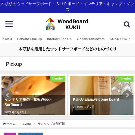
木頭杉のウッドサーフボード・ＳＵＰボード・インテリア・キャンプ・グッ
ズ
KUKU
Leisure Line up
Interior Line Up
Goods/Tableware
KUKU SHOP
木頭杉を活用したウッドサーフボードなどのものづくり
Pickup
Interior
Interior
インテリア用の一枚板Wood-
KUKU alaiawelcome board
Surfboard
2019年11月7日
2021年5月27日
ホーム
Event
サンタップ＠新町川