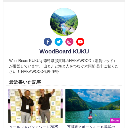
WoodBoard KUKU
WoodBoard KUKUは徳島県那賀町のNAKAWOOD（那賀ウッド）
が運営しています。 山と川と海と人をつなぐ木頭杉 是非ご覧くだ
さい！ NAKAWOOD代表 庄野
最近書いた記事
Awards
Event
クールジャパンアワード2025
万博観光ポータルにも掲載の