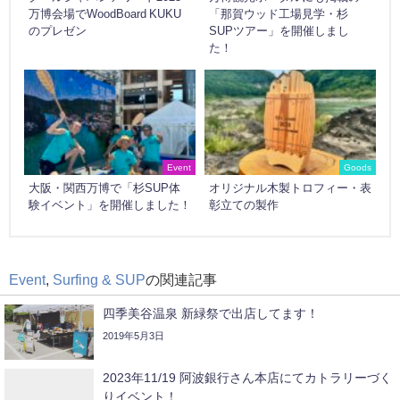
万博会場でWoodBoard KUKU
「那賀ウッド工場見学・杉
のプレゼン
SUPツアー」を開催しまし
た！
Event
Goods
大阪・関西万博で「杉SUP体
オリジナル木製トロフィー・表
験イベント」を開催しました！
彰立ての製作
Event
,
Surfing & SUP
の関連記事
四季美谷温泉 新緑祭で出店してます！
2019年5月3日
2023年11/19 阿波銀行さん本店にてカトラリーづく
りイベント！