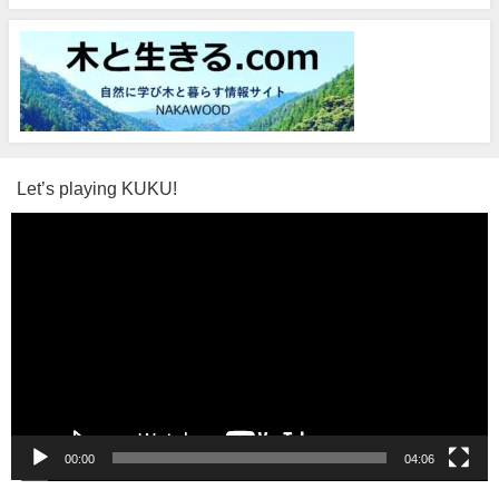
Let’s playing KUKU!
動
画
プ
レ
ー
ヤ
ー
00:00
04:06