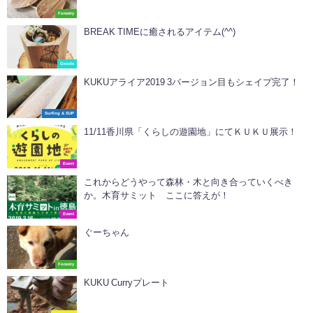
Forestry
BREAK TIMEに癒されるアイテム(^^)
Goods
KUKUアライア2019 3バージョン目もシェイプ完了！
Surfing & SUP
11/11香川県「くらしの遊園地」にてＫＵＫＵ展示！
Event
これからどうやって森林・木と向き合っていくべき
か。木育サミット ここに答えが！
Event
ぐーちゃん
Forestry
KUKU Curryプレート