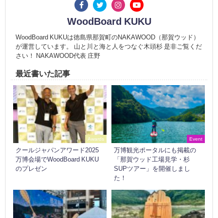
WoodBoard KUKU
WoodBoard KUKUは徳島県那賀町のNAKAWOOD（那賀ウッド）
が運営しています。 山と川と海と人をつなぐ木頭杉 是非ご覧くだ
さい！ NAKAWOOD代表 庄野
最近書いた記事
Awards
Event
クールジャパンアワード2025
万博観光ポータルにも掲載の
万博会場でWoodBoard KUKU
「那賀ウッド工場見学・杉
のプレゼン
SUPツアー」を開催しまし
た！