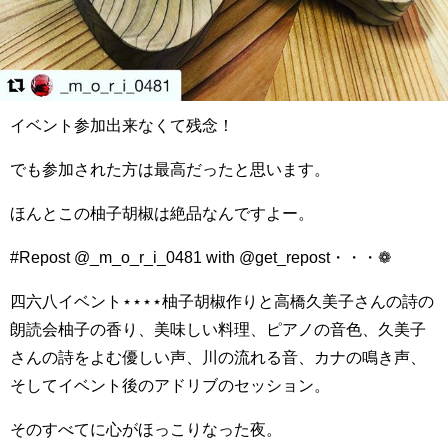
イベント参加出来なくて残念！
でも参加された方は最高だったと思います。
ほんとこの柚子胡椒は絶品なんですよー。
#Repost @_m_o_r_i_0481 with @get_repost・・・❁
四六八イベント⋆⋆⋆⋆柚子胡椒作りと高橋久美子さんの詩の
朗読会柚子の香り、美味しい料理、ピアノの音色、久美子
さんの詩をよむ優しい声、川の流れる音、カナの鳴き声、
そしてイベント後のアドリブのセッション。
そのすべてに心がほっこりなった夜。