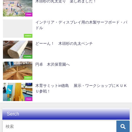
木頭杉の丸太走り 楽しめました！
Event
インテリア・ディスプレイ用の木製サーフボード・パ
ドル
Interior
どーーん！ 木頭杉の丸太ベンチ
Forestry
円卓 木沢保育園へ
Interior
木育サミットin徳島 展示・ワークショップにＫＵＫ
Ｕ参戦！
Event
Serch