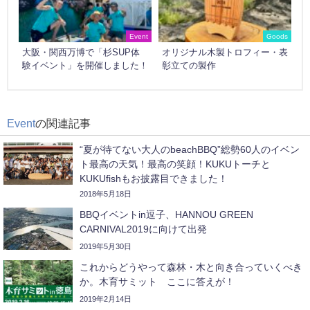
Event
Goods
大阪・関西万博で「杉SUP体
オリジナル木製トロフィー・表
験イベント」を開催しました！
彰立ての製作
Event
の関連記事
“夏が待てない大人のbeachBBQ”総勢60人のイベン
ト最高の天気！最高の笑顔！KUKUトーチと
KUKUfishもお披露目できました！
2018年5月18日
BBQイベントin逗子、HANNOU GREEN
CARNIVAL2019に向けて出発
2019年5月30日
これからどうやって森林・木と向き合っていくべき
か。木育サミット ここに答えが！
2019年2月14日