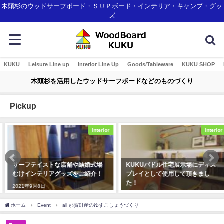
木頭杉のウッドサーフボード・ＳＵＰボード・インテリア・キャンプ・グッ
ズ
KUKU
Leisure Line up
Interior Line Up
Goods/Tableware
KUKU SHOP
木頭杉を活用したウッドサーフボードなどのものづくり
Pickup
Interior
Interior
サーフテイストな店舗や結婚式場
KUKUパドル住宅展示場にディス
むけインテリアグッズをご紹介！
プレイとして使用して頂きまし
た！
2021年9月8日
2019年12月23日
ホーム
Event
all 那賀町産のゆずこしょうづくり