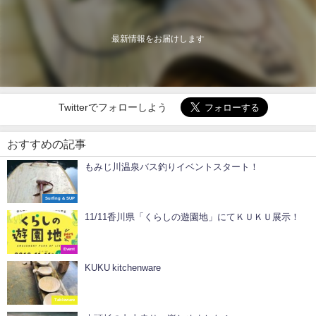
最新情報をお届けします
Twitterでフォローしよう
おすすめの記事
もみじ川温泉バス釣りイベントスタート！
Surfing & SUP
11/11香川県「くらしの遊園地」にてＫＵＫＵ展示！
Event
KUKU kitchenware
Tableware