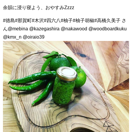
余韻に浸り寝よう、おやすみZzzz
#徳島#那賀町#木沢#四六八#柚子#柚子胡椒#高橋久美子 さ
ん@mebina @kazegashira @nakawood @woodboardkuku
@kmx_n @oiraio39