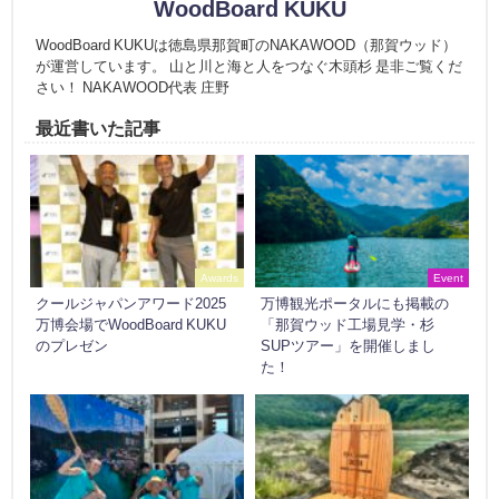
WoodBoard KUKU
WoodBoard KUKUは徳島県那賀町のNAKAWOOD（那賀ウッド）
が運営しています。 山と川と海と人をつなぐ木頭杉 是非ご覧くだ
さい！ NAKAWOOD代表 庄野
最近書いた記事
Awards
Event
クールジャパンアワード2025
万博観光ポータルにも掲載の
万博会場でWoodBoard KUKU
「那賀ウッド工場見学・杉
のプレゼン
SUPツアー」を開催しまし
た！