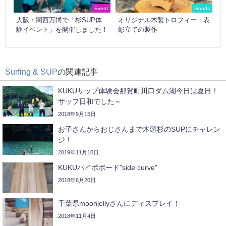
Event
Goods
大阪・関西万博で「杉SUP体
オリジナル木製トロフィー・表
験イベント」を開催しました！
彰立ての製作
Surfing & SUP
の関連記事
KUKUサップ体験会那賀町川口ダム湖今日は夏日！
サップ日和でした～
2018年9月15日
お子さんからおじさんまで木頭杉のSUPにチャレン
ジ！
2019年11月10日
KUKUパイポボード”side curve”
2018年6月20日
千葉県moonjellyさんにディスプレイ！
2018年11月4日