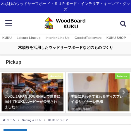
木頭杉のウッドサーフボード・ＳＵＰボード・インテリア・キャンプ・グッ
ズ
KUKU
Leisure Line up
Interior Line Up
Goods/Tableware
KUKU SHOP
木頭杉を活用したウッドサーフボードなどのものづくり
Pickup
wards
Interior
世界に
季節にあわせて変わるディスプレ
沖縄に新登場のリゾートホテ
され
イ @リゾナーレ熱海
「STORYLINE 瀬長島」の
2018年9月30日
2024年4月30日
ホーム
Surfing & SUP
KUKUアライア