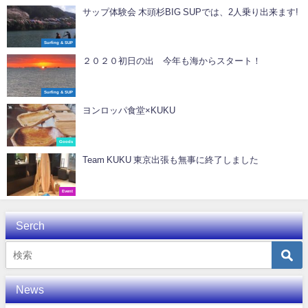
サップ体験会 木頭杉BIG SUPでは、2人乗り出来ます!
Surfing & SUP
２０２０初日の出 今年も海からスタート！
Surfing & SUP
ヨンロッパ食堂×KUKU
Goods
Team KUKU 東京出張も無事に終了しました
Event
Serch
News