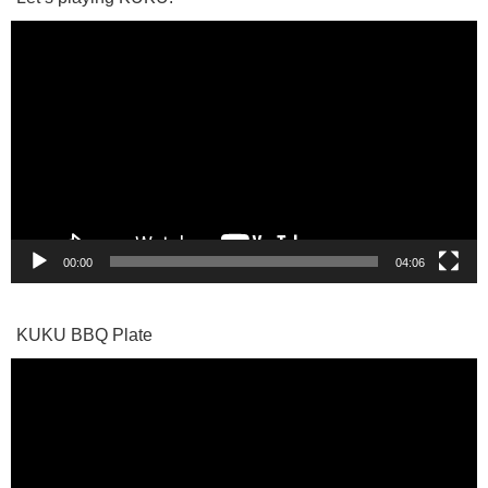
動
画
プ
レ
ー
ヤ
ー
00:00
04:06
KUKU BBQ Plate
動
画
プ
レ
ー