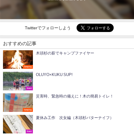
Twitterでフォローしよう
おすすめの記事
木頭杉の薪でキャンプファイヤー
Camping
OLUYO×KUKU SUP!
Event
災害時、緊急時の備えに！木の簡易トイレ！
Camping
夏休み工作 次女編（木頭杉バターナイフ）
Event