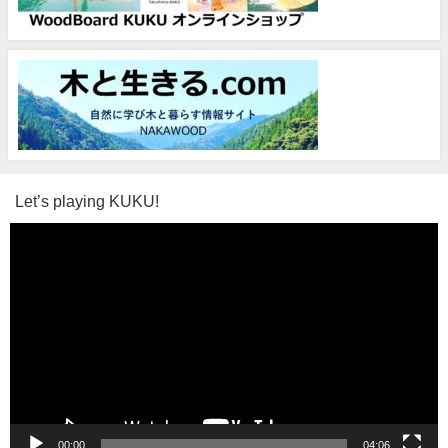
Let’s playing KUKU!
動
画
プ
レ
ー
ヤ
ー
00:00
04:06