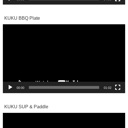
KUKU BBQ Plate
動
画
プ
レ
ー
ヤ
ー
00:00
01:02
KUKU SUP & Paddle
動
画