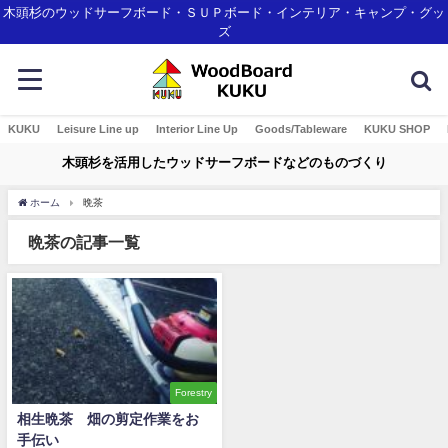
木頭杉のウッドサーフボード・ＳＵＰボード・インテリア・キャンプ・グッ
ズ
KUKU
Leisure Line up
Interior Line Up
Goods/Tableware
KUKU SHOP
木頭杉を活用したウッドサーフボードなどのものづくり
ホーム
晩茶
晩茶の記事一覧
Forestry
相生晩茶 畑の剪定作業をお
手伝い